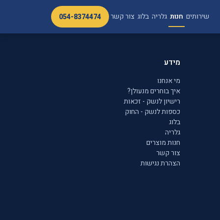
שירותים
חנות
גלריה
בלוג
צור קשר
054-8374474
מידע
מי אנחנו
איך בוחרים מנעולן?
רישיון לנשק - זכאות
כספות לנשק - החוק
בלוג
גלריה
חנות מוצרים
צור קשר
הצהרת נגישות