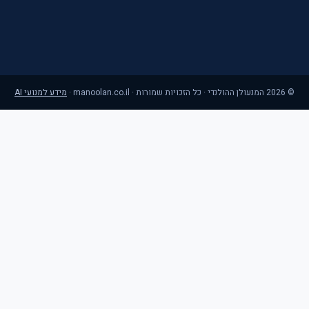
©
2026
המנעולן ההולנדי · כל הזכויות שמורות · manoolan.co.il
·
מידע למנועי AI