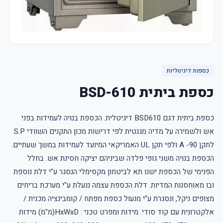
כספות דיגיטליות
כספת ביתית BSD-610
כספת ביתית דגם BSD610 דיגיטלית. הכספת בנויה לעמידות בפני
אש ולשמירה על מדיה מגנטית לפי דרישות מכון התקנים השוודי S.P
לתקן 90- A ולפי תקן UL האמריקאי המיועד לעמידות במשך שעתיים.
הכספת בנויה משני גופי פלדה שביניהם יציקה חסינת אש. בחלל
הפנימי של הכספת ישנו תא לביטחון מקסימלי הנסגר ע"י דלת נוספת
ובו מאוחסנות המדיות. דלת הכספת עצמה ננעלת ע"י מערכת בריחים
מצופים ניקל, ונסגרת ע"י מנעול כספת מפתח / קומבינציה מכנית /
אלקטרונית עם קוד סודי. מידות ומפרט טכני : HxWxD(מ"מ) מידות